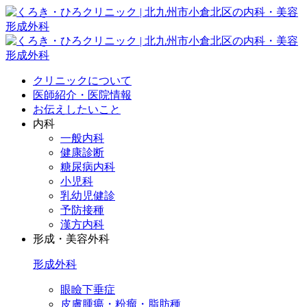
クリニックについて
医師紹介・医院情報
お伝えしたいこと
内科
一般内科
健康診断
糖尿病内科
小児科
乳幼児健診
予防接種
漢方内科
形成・美容外科
形成外科
眼瞼下垂症
皮膚腫瘍・粉瘤・脂肪種