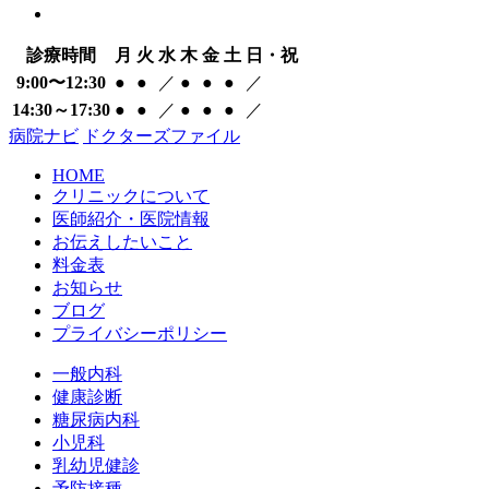
診療時間
月
火
水
木
金
土
日・祝
9:00〜12:30
●
●
／
●
●
●
／
14:30～17:30
●
●
／
●
●
●
／
病院ナビ
ドクターズファイル
HOME
クリニックについて
医師紹介・医院情報
お伝えしたいこと
料金表
お知らせ
ブログ
プライバシーポリシー
一般内科
健康診断
糖尿病内科
小児科
乳幼児健診
予防接種