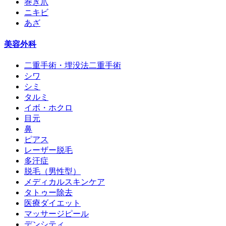
巻き爪
ニキビ
あざ
美容外科
二重手術・埋没法二重手術
シワ
シミ
タルミ
イボ・ホクロ
目元
鼻
ピアス
レーザー脱毛
多汗症
脱毛（男性型）
メディカルスキンケア
タトゥー除去
医療ダイエット
マッサージピール
デンシティ