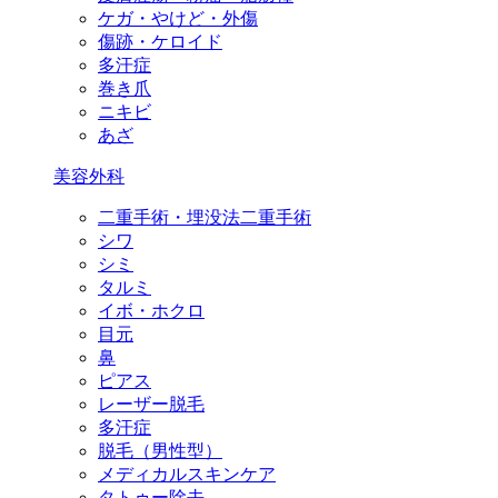
ケガ・やけど・外傷
傷跡・ケロイド
多汗症
巻き爪
ニキビ
あざ
美容外科
二重手術・埋没法二重手術
シワ
シミ
タルミ
イボ・ホクロ
目元
鼻
ピアス
レーザー脱毛
多汗症
脱毛（男性型）
メディカルスキンケア
タトゥー除去