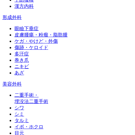
漢方内科
形成外科
眼瞼下垂症
皮膚腫瘍・粉瘤・脂肪腫
ケガ・やけど・外傷
傷跡・ケロイド
多汗症
巻き爪
ニキビ
あざ
美容外科
二重手術・
埋没法二重手術
シワ
シミ
タルミ
イボ・ホクロ
目元