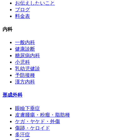
お伝えしたいこと
ブログ
料金表
内科
一般内科
健康診断
糖尿病内科
小児科
乳幼児健診
予防接種
漢方内科
形成外科
眼瞼下垂症
皮膚腫瘍・粉瘤・脂肪種
ケガ・ヤケド・外傷
傷跡・ケロイド
多汗症