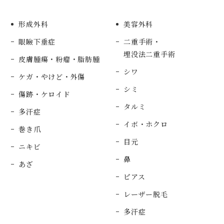
形成外科
美容外科
眼瞼下垂症
二重手術・
埋没法二重手術
皮膚腫瘍・粉瘤・脂肪腫
シワ
ケガ・やけど・外傷
シミ
傷跡・ケロイド
タルミ
多汗症
イボ・ホクロ
巻き爪
目元
ニキビ
鼻
あざ
ピアス
レーザー脱毛
多汗症