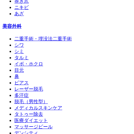
巻き爪
ニキビ
あざ
美容外科
二重手術・埋没法二重手術
シワ
シミ
タルミ
イボ・ホクロ
目元
鼻
ピアス
レーザー脱毛
多汗症
脱毛（男性型）
メディカルスキンケア
タトゥー除去
医療ダイエット
マッサージピール
デンシティ