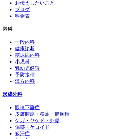
お伝えしたいこと
ブログ
料金表
内科
一般内科
健康診断
糖尿病内科
小児科
乳幼児健診
予防接種
漢方内科
形成外科
眼瞼下垂症
皮膚腫瘍・粉瘤・脂肪種
ケガ・ヤケド・外傷
傷跡・ケロイド
多汗症