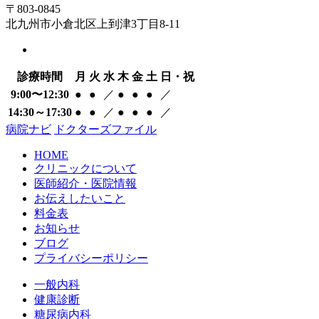
〒803-0845
北九州市小倉北区上到津3丁目8-11
診療時間
月
火
水
木
金
土
日・祝
9:00〜12:30
●
●
／
●
●
●
／
14:30～17:30
●
●
／
●
●
●
／
病院ナビ
ドクターズファイル
HOME
クリニックについて
医師紹介・医院情報
お伝えしたいこと
料金表
お知らせ
ブログ
プライバシーポリシー
一般内科
健康診断
糖尿病内科