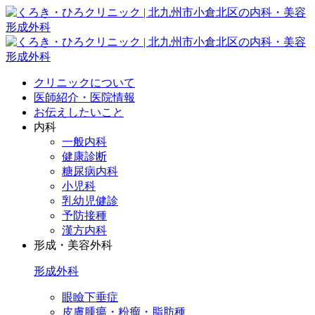
クリニックについて
医師紹介・医院情報
お伝えしたいこと
内科
一般内科
健康診断
糖尿病内科
小児科
乳幼児健診
予防接種
漢方内科
形成・美容外科
形成外科
眼瞼下垂症
皮膚腫瘍・粉瘤・脂肪種