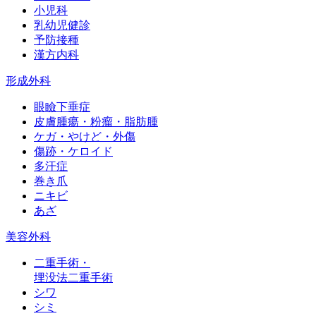
小児科
乳幼児健診
予防接種
漢方内科
形成外科
眼瞼下垂症
皮膚腫瘍・粉瘤・脂肪腫
ケガ・やけど・外傷
傷跡・ケロイド
多汗症
巻き爪
ニキビ
あざ
美容外科
二重手術・
埋没法二重手術
シワ
シミ