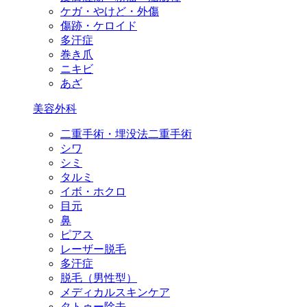
ケガ・やけど・外傷
傷跡・ケロイド
多汗症
巻き爪
ニキビ
あざ
美容外科
二重手術・埋没法二重手術
シワ
シミ
タルミ
イボ・ホクロ
目元
鼻
ピアス
レーザー脱毛
多汗症
脱毛（男性型）
メディカルスキンケア
タトゥー除去