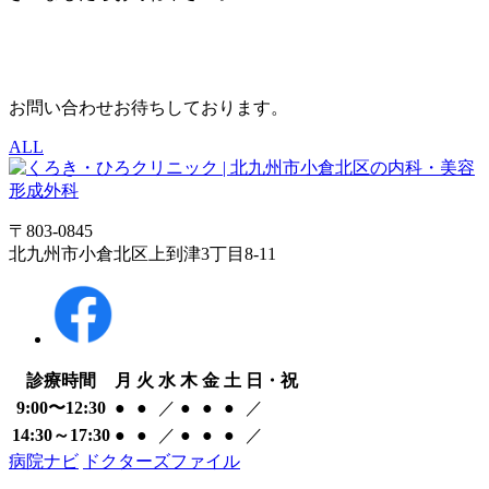
お問い合わせお待ちしております。
ALL
〒803-0845
北九州市小倉北区上到津3丁目8-11
診療時間
月
火
水
木
金
土
日・祝
9:00〜12:30
●
●
／
●
●
●
／
14:30～17:30
●
●
／
●
●
●
／
病院ナビ
ドクターズファイル