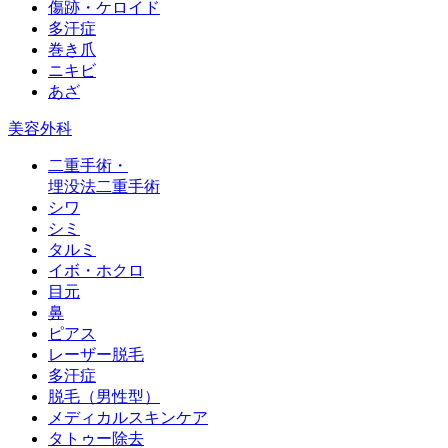
傷跡・ケロイド
多汗症
巻き爪
ニキビ
あざ
美容外科
二重手術・
埋没法二重手術
シワ
シミ
タルミ
イボ・ホクロ
目元
鼻
ピアス
レーザー脱毛
多汗症
脱毛（男性型）
メディカルスキンケア
タトゥー除去