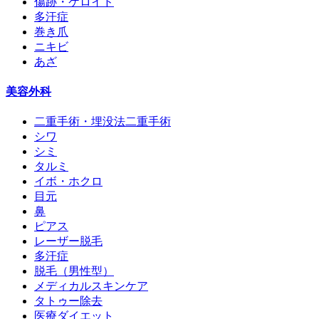
傷跡・ケロイド
多汗症
巻き爪
ニキビ
あざ
美容外科
二重手術・埋没法二重手術
シワ
シミ
タルミ
イボ・ホクロ
目元
鼻
ピアス
レーザー脱毛
多汗症
脱毛（男性型）
メディカルスキンケア
タトゥー除去
医療ダイエット