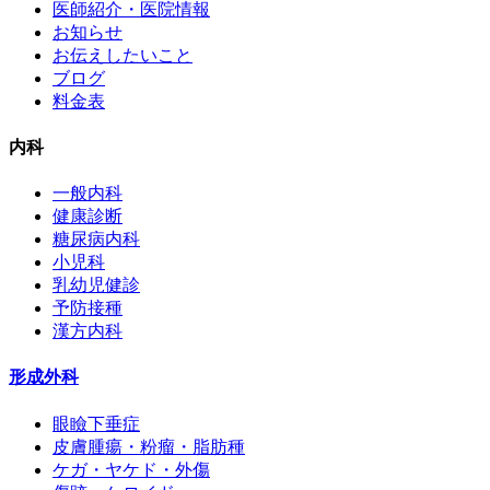
医師紹介・医院情報
お知らせ
お伝えしたいこと
ブログ
料金表
内科
一般内科
健康診断
糖尿病内科
小児科
乳幼児健診
予防接種
漢方内科
形成外科
眼瞼下垂症
皮膚腫瘍・粉瘤・脂肪種
ケガ・ヤケド・外傷