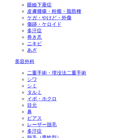
眼瞼下垂症
皮膚腫瘍・粉瘤・脂肪種
ケガ・やけど・外傷
傷跡・ケロイド
多汗症
巻き爪
ニキビ
あざ
美容外科
二重手術・埋没法二重手術
シワ
シミ
タルミ
イボ・ホクロ
目元
鼻
ピアス
レーザー脱毛
多汗症
脱毛（男性型）