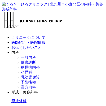
クリニックについて
医師紹介・医院情報
お伝えしたいこと
内科
一般内科
健康診断
糖尿病内科
小児科
乳幼児健診
予防接種
漢方内科
形成・美容外科
形成外科