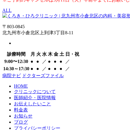
ALL
〒803-0845
北九州市小倉北区上到津3丁目8-11
診療時間
月
火
水
木
金
土
日・祝
9:00〜12:30
●
●
／
●
●
●
／
14:30～17:30
●
●
／
●
●
●
／
病院ナビ
ドクターズファイル
HOME
クリニックについて
医師紹介・医院情報
お伝えしたいこと
料金表
お知らせ
ブログ
プライバシーポリシー