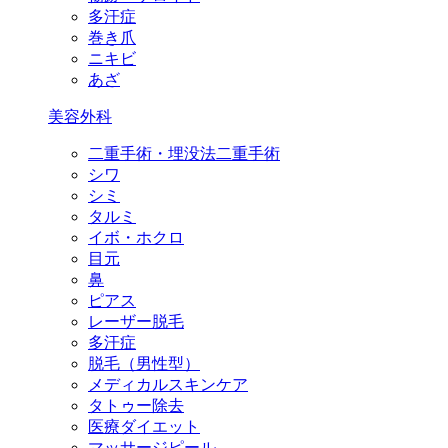
多汗症
巻き爪
ニキビ
あざ
美容外科
二重手術・埋没法二重手術
シワ
シミ
タルミ
イボ・ホクロ
目元
鼻
ピアス
レーザー脱毛
多汗症
脱毛（男性型）
メディカルスキンケア
タトゥー除去
医療ダイエット
マッサージピール