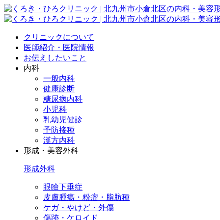
クリニックについて
医師紹介・医院情報
お伝えしたいこと
内科
一般内科
健康診断
糖尿病内科
小児科
乳幼児健診
予防接種
漢方内科
形成・美容外科
形成外科
眼瞼下垂症
皮膚腫瘍・粉瘤・脂肪種
ケガ・やけど・外傷
傷跡・ケロイド