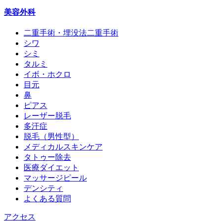
美容外科
二重手術・埋没法二重手術
シワ
シミ
タルミ
イボ・ホクロ
目元
鼻
ピアス
レーザー脱毛
多汗症
脱毛（男性型）
メディカルスキンケア
タトゥー除去
医療ダイエット
マッサージピール
デンシティ
よくある質問
アクセス