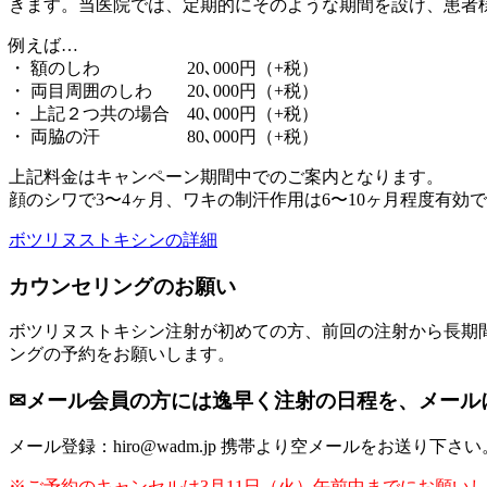
きます。当医院では、定期的にそのような期間を設け、患者
例えば…
・ 額のしわ 20､000円（+税）
・ 両目周囲のしわ 20､000円（+税）
・ 上記２つ共の場合 40､000円（+税）
・ 両脇の汗 80､000円（+税）
上記料金はキャンペーン期間中でのご案内となります。
顔のシワで3〜4ヶ月、ワキの制汗作用は6〜10ヶ月程度有効
ボツリヌストキシンの詳細
カウンセリングのお願い
ボツリヌストキシン注射が初めての方、前回の注射から長期間経過
ングの予約をお願いします。
✉メール会員の方には逸早く注射の日程を、メール
メール登録：hiro@wadm.jp 携帯より空メールをお
※ご予約のキャンセルは3月11日（火）午前中までにお願い