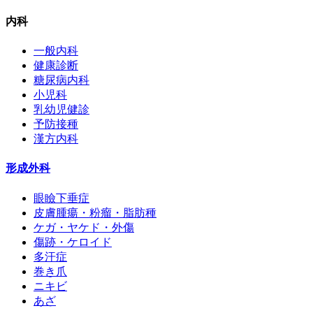
内科
一般内科
健康診断
糖尿病内科
小児科
乳幼児健診
予防接種
漢方内科
形成外科
眼瞼下垂症
皮膚腫瘍・粉瘤・脂肪種
ケガ・ヤケド・外傷
傷跡・ケロイド
多汗症
巻き爪
ニキビ
あざ