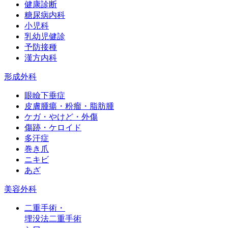
健康診断
糖尿病内科
小児科
乳幼児健診
予防接種
漢方内科
形成外科
眼瞼下垂症
皮膚腫瘍・粉瘤・脂肪腫
ケガ・やけど・外傷
傷跡・ケロイド
多汗症
巻き爪
ニキビ
あざ
美容外科
二重手術・
埋没法二重手術