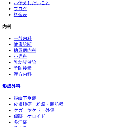
お伝えしたいこと
ブログ
料金表
内科
一般内科
健康診断
糖尿病内科
小児科
乳幼児健診
予防接種
漢方内科
形成外科
眼瞼下垂症
皮膚腫瘍・粉瘤・脂肪種
ケガ・ヤケド・外傷
傷跡・ケロイド
多汗症