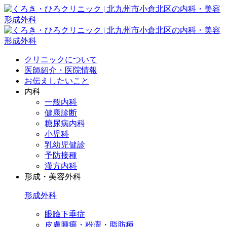
クリニックについて
医師紹介・医院情報
お伝えしたいこと
内科
一般内科
健康診断
糖尿病内科
小児科
乳幼児健診
予防接種
漢方内科
形成・美容外科
形成外科
眼瞼下垂症
皮膚腫瘍・粉瘤・脂肪種