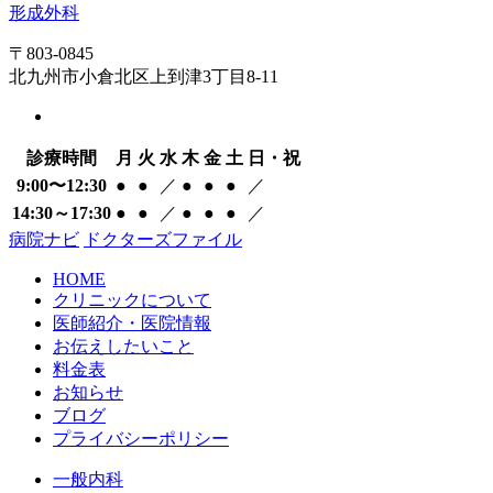
〒803-0845
北九州市小倉北区上到津3丁目8-11
診療時間
月
火
水
木
金
土
日・祝
9:00〜12:30
●
●
／
●
●
●
／
14:30～17:30
●
●
／
●
●
●
／
病院ナビ
ドクターズファイル
HOME
クリニックについて
医師紹介・医院情報
お伝えしたいこと
料金表
お知らせ
ブログ
プライバシーポリシー
一般内科