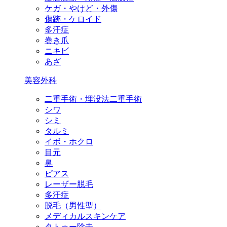
ケガ・やけど・外傷
傷跡・ケロイド
多汗症
巻き爪
ニキビ
あざ
美容外科
二重手術・埋没法二重手術
シワ
シミ
タルミ
イボ・ホクロ
目元
鼻
ピアス
レーザー脱毛
多汗症
脱毛（男性型）
メディカルスキンケア
タトゥー除去