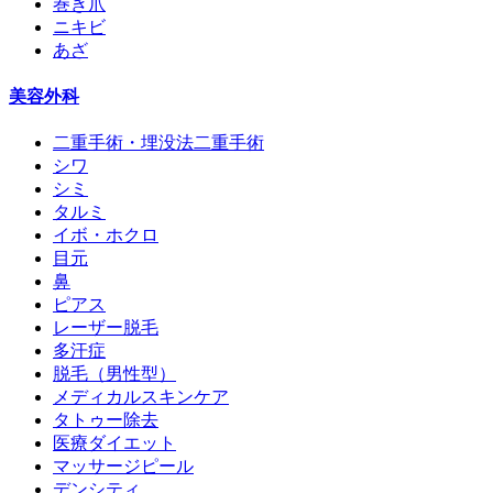
巻き爪
ニキビ
あざ
美容外科
二重手術・埋没法二重手術
シワ
シミ
タルミ
イボ・ホクロ
目元
鼻
ピアス
レーザー脱毛
多汗症
脱毛（男性型）
メディカルスキンケア
タトゥー除去
医療ダイエット
マッサージピール
デンシティ