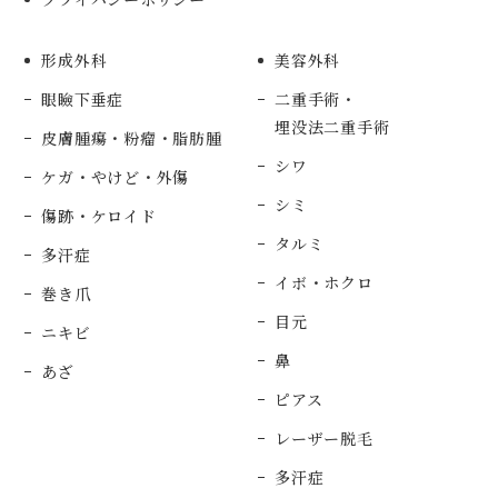
形成外科
美容外科
眼瞼下垂症
二重手術・
埋没法二重手術
皮膚腫瘍・粉瘤・脂肪腫
シワ
ケガ・やけど・外傷
シミ
傷跡・ケロイド
タルミ
多汗症
イボ・ホクロ
巻き爪
目元
ニキビ
鼻
あざ
ピアス
レーザー脱毛
多汗症